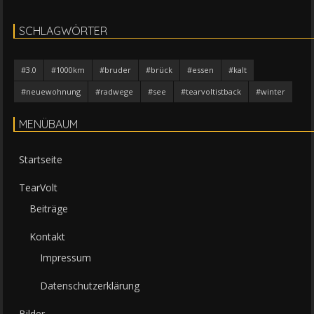
SCHLAGWÖRTER
#3.0
#1000km
#bruder
#brück
#essen
#kalt
#neuewohnung
#radwege
#see
#tearvoltistback
#winter
MENÜBAUM
Startseite
TearVolt
Beiträge
Kontakt
Impressum
Datenschutzerklärung
Bilder