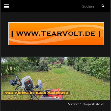
Suchen
nach:
von Klotzsche nach Radeburg
Startseite
/
Schlagwort:
#brück