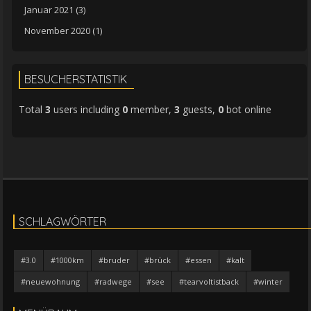
Januar 2021
(3)
November 2020
(1)
BESUCHERSTATISTIK
Total
3
users including
0
member,
3
guests,
0
bot online
SCHLAGWÖRTER
#3.0
#1000km
#bruder
#brück
#essen
#kalt
#neuewohnung
#radwege
#see
#tearvoltistback
#winter