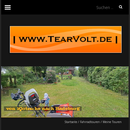
Suchen
nach:
von Klotzsche nach Radeburg
Startseite
/
Fahrradtouren
/
Meine Touren