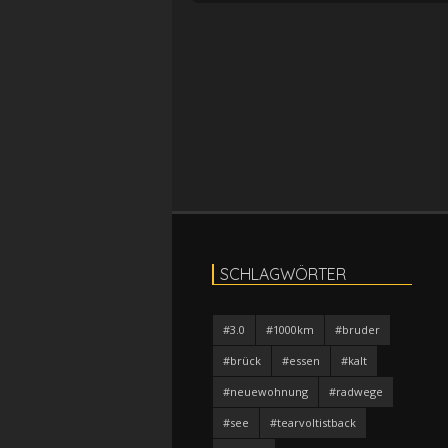
SCHLAGWÖRTER
#3.0
#1000km
#bruder
#brück
#essen
#kalt
#neuewohnung
#radwege
#see
#tearvoltistback