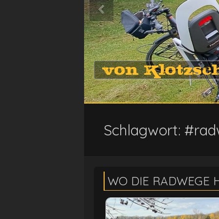
von Klotzsc
Schlagwort:
#rad
WO DIE RADWEGE 