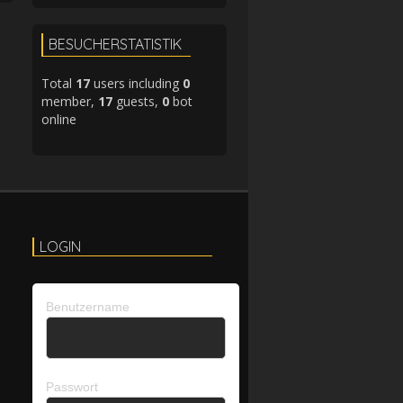
BESUCHERSTATISTIK
Total
17
users including
0
member,
17
guests,
0
bot
online
LOGIN
Benutzername
Passwort