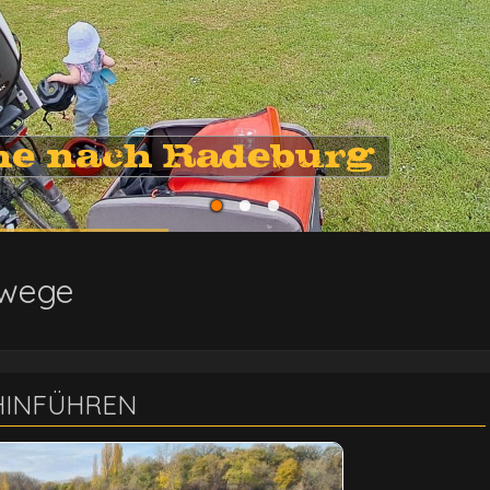
he nach Radeburg
wege
HINFÜHREN