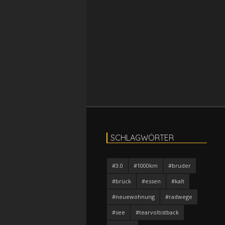
SCHLAGWÖRTER
#3.0
#1000km
#bruder
#brück
#essen
#kalt
#neuewohnung
#radwege
#see
#tearvoltistback