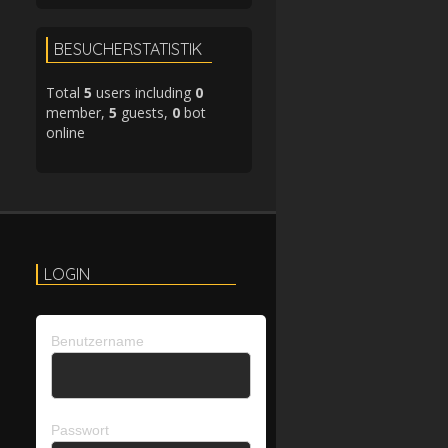
BESUCHERSTATISTIK
Total
5
users including
0
member,
5
guests,
0
bot
online
LOGIN
Benutzername
Passwort