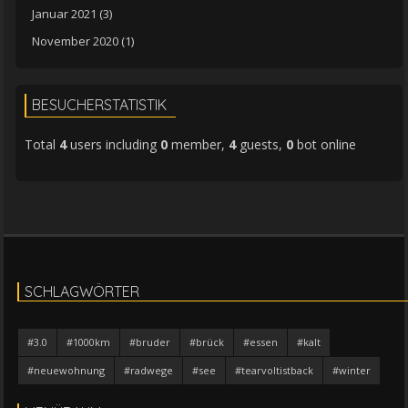
Januar 2021
(3)
November 2020
(1)
BESUCHERSTATISTIK
Total
4
users including
0
member,
4
guests,
0
bot online
SCHLAGWÖRTER
#3.0
#1000km
#bruder
#brück
#essen
#kalt
#neuewohnung
#radwege
#see
#tearvoltistback
#winter